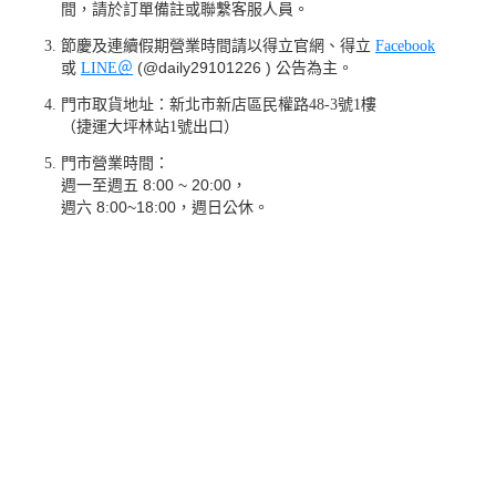
間，請於訂單備註或聯繫客服人員。
節慶及連續假期營業時間請以得立官網、得立
Facebook
(@daily29101226 )
或
LINE
＠
公告為主。
門市取貨地址：新北市新店區民權路
48-3
號
1
樓
（捷運大坪林站
1
號出口）
門市營業時間：
8:00 ~ 20:00
週一至週五
，
8:00~18:00
週六
，週日公休。