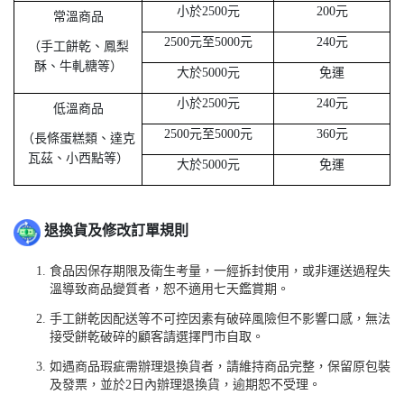
小於
2500元
200元
常溫商品
2500元至5000元
240元
（手工餅乾、鳳梨
酥、牛軋糖等）
大於
5000元
免運
小於
2500元
240元
低溫商品
2500元至5000元
360元
（長條蛋糕類、達克
瓦茲、小西點等）
大於
5000元
免運
退換貨及修改訂單規則
食品因保存期限及衛生考量，一經拆封使用，或非運送過程失
溫導致商品變質者，恕不適用七天鑑賞期。
手工餅乾因配送等不可控因素有破碎風險但不影響口感，無法
接受餅乾破碎的顧客請選擇門市自取。
如遇商品瑕疵需辦理退換貨者，請維持商品完整，保留原包裝
及發票，並於
2
日內辦理退換貨，逾期恕不受理。